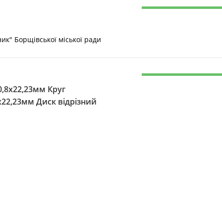
" Борщівської міської ради
0,8х22,23мм Круг
х22,23мм Диск відрізний
ИТОРІАЛЬНИХ ГРОМАД
ан; Круг відрізний по
ьний для сталі
Круг ПП 175х25х32 14а