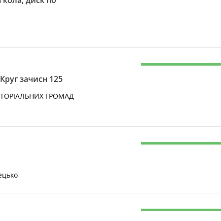
 кола, диск по
Круг зачисн 125
ИТОРІАЛЬНИХ ГРОМАД
ецько