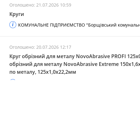
Оголошено: 21.07.2026 10:59
Круги
КОМУНАЛЬНЕ ПІДПРИЄМСТВО "Борщівський комунальник
Оголошено: 20.07.2026 12:17
Круг обрізний для металу NovoAbrasive PROFI 125х
обрізний для металу NovoAbrasive Extreme 150х1,6
по металу, 125х1,0х22,2мм
УПРАВЛІННЯ СПІЛЬНОЇ КОМУНАЛЬНОЇ ВЛАСНОСТІ ТЕР
ВІННИЦЬКОЇ ОБЛАСТІ
Оголошено: 17.07.2026 16:58
Круг відрізний по металу 125х1,6х22,23 41 14А Атам
металу 230*2,0*22,23 41 14А Атаман; Диск шліфувал
125х6,0х22,23 Атаман ;Коло абраз 125мм/5шм №60; 