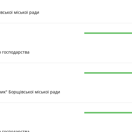
ської міської ради
о господарства
" Борщівської міської ради
о господарства